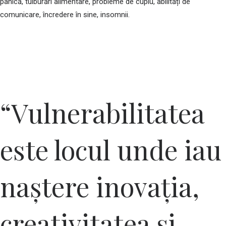
panică, tulburări alimentare, probleme de cuplu, abilități de
comunicare, încredere în sine, insomnii.
“Vulnerabilitatea
este locul unde iau
naștere inovația,
creativitatea și