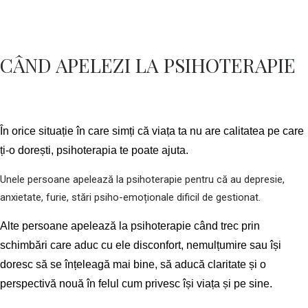
CÂND APELEZI LA PSIHOTERAPIE
În orice situație în care simți că viața ta nu are calitatea pe care
ți-o dorești, psihoterapia te poate ajuta.
Unele persoane apelează la psihoterapie pentru că au depresie,
anxietate, furie, stări psiho-emoționale dificil de gestionat.
Alte persoane apelează la psihoterapie când trec prin
schimbări care aduc cu ele disconfort, nemulțumire sau își
doresc să se înțeleagă mai bine, să aducă claritate și o
perspectivă nouă în felul cum privesc își viața și pe sine.