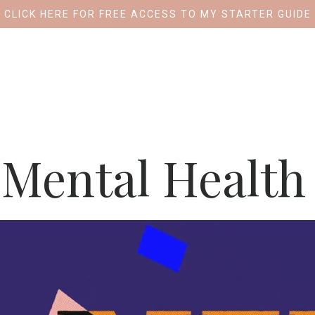
CLICK HERE FOR FREE ACCESS TO MY STARTER GUIDE
Cristina Colotelo |
Psihoterapeut
Mental Health